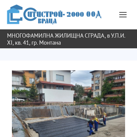
МНОГОФАМИЛНА ЖИЛИЩНА СГРАДА, в У.П.И.
XI, кв. 41, гр. Монтана